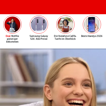
Deal
: Netflix
Samsung Galaxy
Die Vodafone CallYa-
Beste Handys 2026
günstiger
S26: Alle Preise
Tarife im Überblick
bekommen