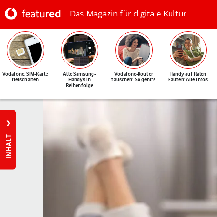
Das Magazin für digitale Kultur
Vodafone: SIM-Karte
Alle Samsung-
Vodafone-Router
Handy auf Raten
freischalten
Handys in
tauschen: So geht's
kaufen: Alle Infos
Reihenfolge
INHALT