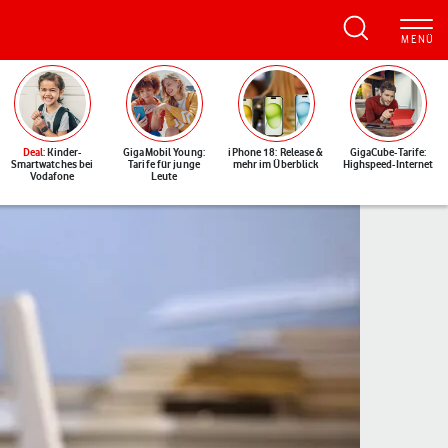
Deal
: Kinder-
GigaMobil Young:
iPhone 18: Release &
GigaCube-Tarife:
Smartwatches bei
Tarife für junge
mehr im Überblick
Highspeed-Internet
Vodafone
Leute