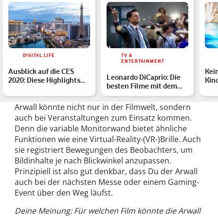
DIGITAL LIFE
TV &
ENTERTAINMENT
Ausblick auf die CES
Kein
Leonardo DiCaprio: Die
2020: Diese Highlights
Kino
besten Filme mit dem
erwarten Dich bei der…
Fil
Oscar-Gewinner
Arwall könnte nicht nur in der Filmwelt, sondern
auch bei Veranstaltungen zum Einsatz kommen.
Denn die variable Monitorwand bietet ähnliche
Funktionen wie eine Virtual-Reality-(VR-)Brille. Auch
sie registriert Bewegungen des Beobachters, um
Bildinhalte je nach Blickwinkel anzupassen.
Prinzipiell ist also gut denkbar, dass Du der Arwall
auch bei der nächsten Messe oder einem Gaming-
Event über den Weg läufst.
Deine Meinung: Für welchen Film könnte die Arwall