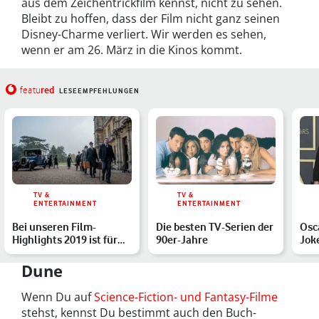
aus dem Zeichentrickfilm kennst, nicht zu sehen.
Bleibt zu hoffen, dass der Film nicht ganz seinen
Disney-Charme verliert. Wir werden es sehen,
wenn er am 26. März in die Kinos kommt.
red
featu
LESEEMPFEHLUNGEN
TV &
TV &
ENTERTAINMENT
ENTERTAINMENT
Bei unseren Film-
Die besten TV-Serien der
Osca
Highlights 2019 ist für
90er-Jahre
Joke
jeden Geschmack etwas
Gew
da…
Dune
Wenn Du auf
Science-Fiction- und Fantasy-Filme
stehst, kennst Du bestimmt auch den Buch-