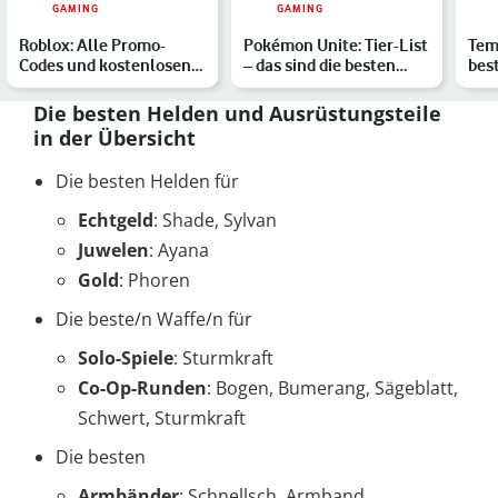
GAMING
GAMING
Roblox: Alle Promo-
Pokémon Unite: Tier-List
Temt
Codes und kostenlosen
– das sind die besten
bes
Items im August 2023
Pokémon im Ranking
und
Die besten Helden und Ausrüstungsteile
in der Übersicht
Die besten Helden für
Echtgeld
: Shade, Sylvan
Juwelen
: Ayana
Gold
: Phoren
Die beste/n Waffe/n für
Solo-Spiele
: Sturmkraft
Co-Op-Runden
: Bogen, Bumerang, Sägeblatt,
Schwert, Sturmkraft
Die besten
Armbänder
: Schnellsch. Armband,