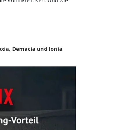
hre Konflikte lösen. Und wie
.
xia, Demacia und Ionia