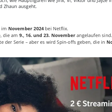
ch, wie Hauptfiguren wie Jinx, Vi, Viktor und Jayze i
nd Zhaun ausgeht.
e im
November 2024
bei Netflix.
e, die am
9., 16. und 23. November
angelaufen sind
tzte der Serie – aber es wird Spin-offs geben, die in
No