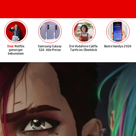
Deal
: Netflix
Samsung Galaxy
Die Vodafone CallYa-
Beste Handys 2026
günstiger
S26: Alle Preise
Tarife im Überblick
bekommen