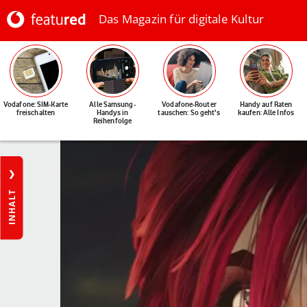
Das Magazin für digitale Kultur
Vodafone: SIM-Karte
Alle Samsung-
Vodafone-Router
Handy auf Raten
freischalten
Handys in
tauschen: So geht's
kaufen: Alle Infos
Reihenfolge
INHALT