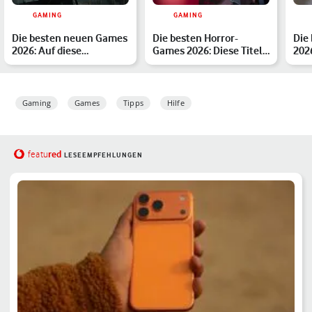
GAMING
GAMING
Die besten neuen Games
Die besten Horror-
Die
2026: Auf diese
Games 2026: Diese Titel
202
Highlights sind wir
musst Du kennen
Mob
besond…
Gaming
Games
Tipps
Hilfe
red
featu
LESEEMPFEHLUNGEN