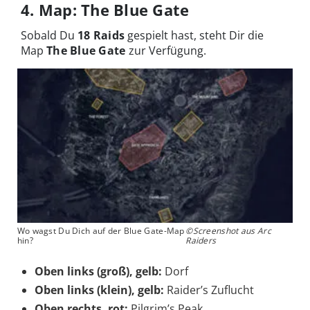
4. Map: The Blue Gate
Sobald Du
18 Raids
gespielt hast, steht Dir die
Map
The Blue Gate
zur Verfügung.
Wo wagst Du Dich auf der Blue Gate-Map
©Screenshot aus Arc
hin?
Raiders
Oben links (groß), gelb:
Dorf
Oben links (klein), gelb:
Raider’s Zuflucht
Oben rechts, rot:
Pilgrim’s Peak