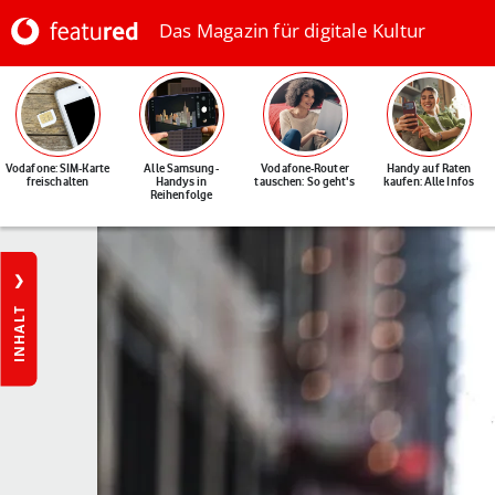
Das Magazin für digitale Kultur
Vodafone: SIM-Karte
Alle Samsung-
Vodafone-Router
Handy auf Raten
freischalten
Handys in
tauschen: So geht's
kaufen: Alle Infos
Reihenfolge
INHALT