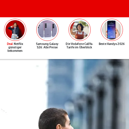
Deal
: Netflix
Samsung Galaxy
Die Vodafone CallYa-
Beste Handys 2026
günstiger
S26: Alle Preise
Tarife im Überblick
bekommen