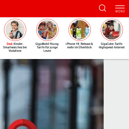
Deal
: Kinder-
GigaMobil Young:
iPhone 18: Release &
GigaCube-Tarife:
Smartwatches bei
Tarife für junge
mehr im Überblick
Highspeed-Internet
Vodafone
Leute