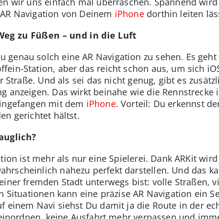
en wir uns einfach mal überraschen. Spannend wird
r AR Navigation von Deinem
iPhone
dorthin leiten läs
Weg zu Füßen – und in die Luft
 genau solch eine AR Navigation zu sehen. Es geht 
fein-Station, aber das reicht schon aus, um sich iO
r Straße. Und als sei das nicht genug, gibt es zusätzl
g anzeigen. Das wirkt beinahe wie die Rennstrecke 
eingefangen mit dem
iPhone
. Vorteil: Du erkennst 
n gerichtet hältst.
auglich?
tion ist mehr als nur eine Spielerei. Dank ARKit wir
hrscheinlich nahezu perfekt darstellen. Und das k
einer fremden Stadt unterwegs bist: volle Straßen, 
en Situationen kann eine präzise AR Navigation ein 
f einem Navi siehst Du damit ja die Route in der ec
g einordnen, keine Ausfahrt mehr verpassen und immer