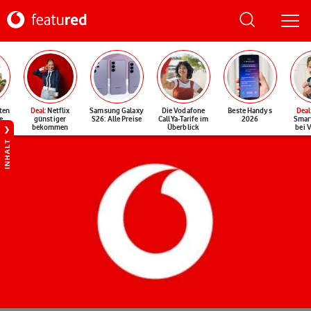
ten
Deal
: Netflix
Samsung Galaxy
Die Vodafone
Beste Handys
Deal
e
günstiger
S26: Alle Preise
CallYa-Tarife im
2026
Smar
bekommen
Überblick
bei 
INHALT