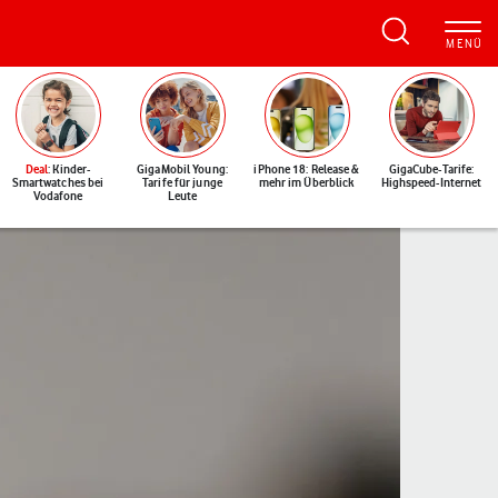
Deal
: Kinder-
GigaMobil Young:
iPhone 18: Release &
GigaCube-Tarife:
Smartwatches bei
Tarife für junge
mehr im Überblick
Highspeed-Internet
Vodafone
Leute