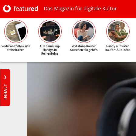
Das Magazin für digitale Kultur
Vodafone: SIM-Karte
Alle Samsung-
Vodafone-Router
Handy auf Raten
freischalten
Handys in
tauschen: So geht's
kaufen: Alle Infos
Reihenfolge
INHALT