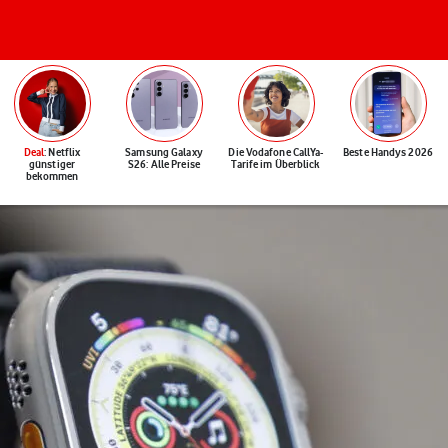
Deal
: Netflix
Samsung Galaxy
Die Vodafone CallYa-
Beste Handys 2026
günstiger
S26: Alle Preise
Tarife im Überblick
bekommen