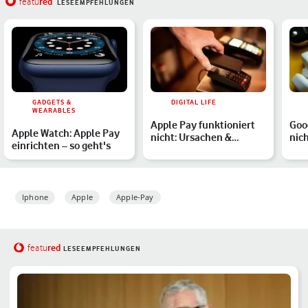
red
featu
LESEEMPFEHLUNGEN
GADGETS &
DIGITAL LIFE
WEARABLES
Apple Pay funktioniert
Goo
Apple Watch: Apple Pay
nicht: Ursachen &
nic
einrichten – so geht's
mögliche Lösungen
Iphone
Apple
Apple-Pay
red
featu
LESEEMPFEHLUNGEN