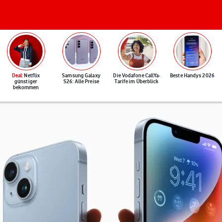
Deal
: Netflix
Samsung Galaxy
Die Vodafone CallYa-
Beste Handys 2026
günstiger
S26: Alle Preise
Tarife im Überblick
bekommen