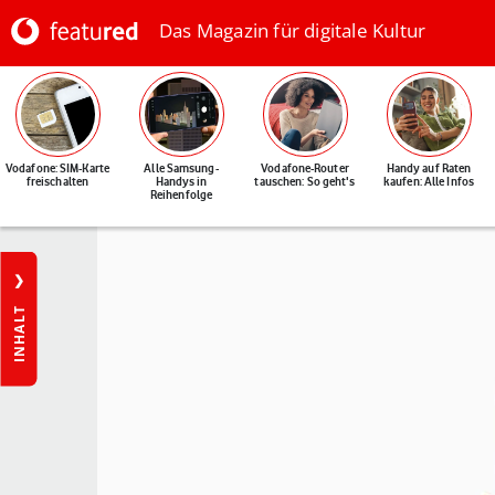
Das Magazin für digitale Kultur
Vodafone: SIM-Karte
Alle Samsung-
Vodafone-Router
Handy auf Raten
freischalten
Handys in
tauschen: So geht's
kaufen: Alle Infos
Reihenfolge
INHALT