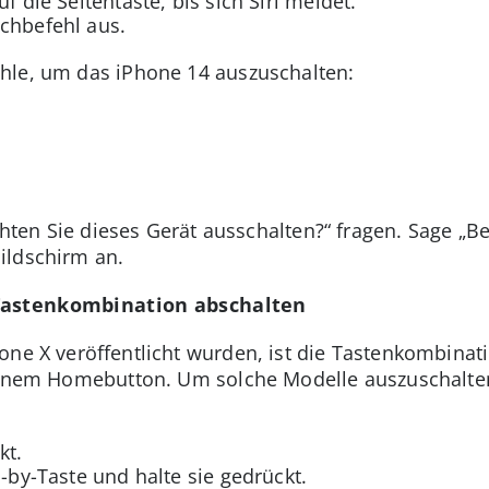
f die Seitentaste, bis sich Siri meldet.
chbefehl aus.
hle, um das iPhone 14 auszuschalten:
öchten Sie dieses Gerät ausschalten?“ fragen. Sage „B
ildschirm an.
Tastenkombination abschalten
one X veröffentlicht wurden, ist die Tastenkombina
t einem Homebutton. Um solche Modelle auszuschalt
kt.
d-by-Taste und halte sie gedrückt.