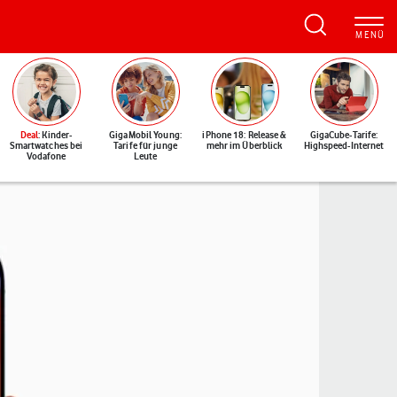
Deal
: Kinder-
GigaMobil Young:
iPhone 18: Release &
GigaCube-Tarife:
Smartwatches bei
Tarife für junge
mehr im Überblick
Highspeed-Internet
Vodafone
Leute