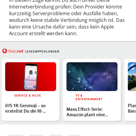
In diesem Zuge kannst Du auch direkt Deine
Internetverbindung prüfen: Dein Provider könnte
kurzzeitig Serverprobleme oder Ausfälle haben,
wodurch keine stabile Verbindung möglich ist. Das
kann eine Ursache dafür sein, dass kein Apple
Account erstellt werden kann.
red
featu
LESEEMPFEHLUNGEN
SERVICE & HILFE
TV &
ENTERTAINMENT
iOS 18: Genmoji – so
Plan
Mass Effect-Serie:
erstellst Du die KI-
Bän
Amazon plant eine
generierten Emojis
Mus
Verfilmung der Gaming-
Reihe