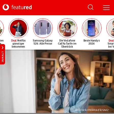
ten
Deal
: Netflix
Samsung Galaxy
Die Vodafone
Beste Handys
Deal
e
günstiger
S26: Alle Preise
CallYa-Tarife im
2026
Smar
bekommen
Überblick
bei 
INHALT
©iStock/milorad kravic