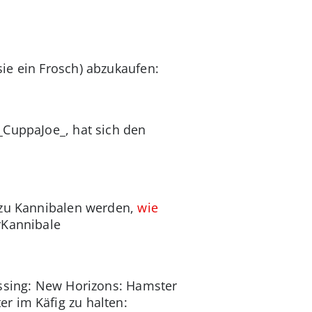
ie ein Frosch) abzukaufen:
_CuppaJoe_, hat sich den
 zu Kannibalen werden,
wie
rKannibale
ossing: New Horizons: Hamster
r im Käfig zu halten: