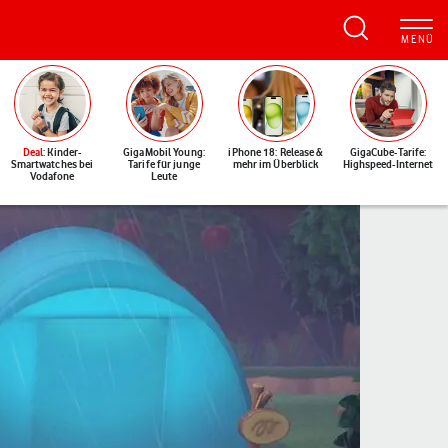
Deal
: Kinder-
GigaMobil Young:
iPhone 18: Release &
GigaCube-Tarife:
Smartwatches bei
Tarife für junge
mehr im Überblick
Highspeed-Internet
Vodafone
Leute