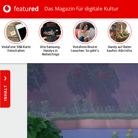
Das Magazin für digitale Kultur
Vodafone: SIM-Karte
Alle Samsung-
Vodafone-Router
Handy auf Raten
freischalten
Handys in
tauschen: So geht's
kaufen: Alle Infos
Reihenfolge
INHALT