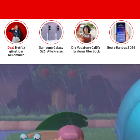
Deal
: Netflix
Samsung Galaxy
Die Vodafone CallYa-
Beste Handys 2026
günstiger
S26: Alle Preise
Tarife im Überblick
bekommen