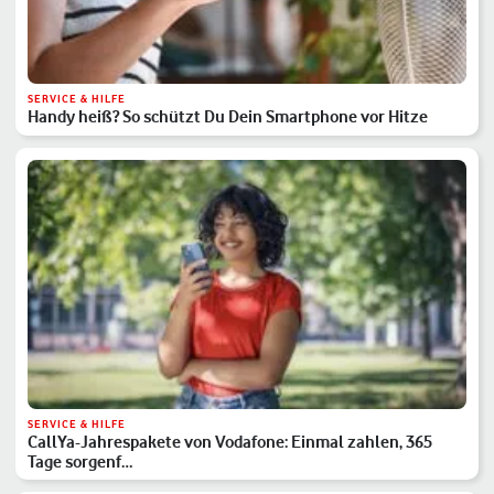
SERVICE & HILFE
Handy heiß? So schützt Du Dein Smartphone vor Hitze
SERVICE & HILFE
CallYa-Jahrespakete von Vodafone: Einmal zahlen, 365
Tage sorgenf…