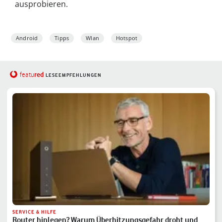
ausprobieren.
Android
Tipps
Wlan
Hotspot
red
featu
LESEEMPFEHLUNGEN
SERVICE & HILFE
Router hinlegen? Warum Überhitzungsgefahr droht und