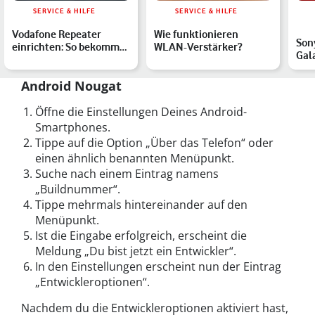
SERVICE & HILFE
SERVICE & HILFE
Vodafone Repeater
Wie funktionieren
Sony
einrichten: So bekommst
WLAN-Verstärker?
Gala
Du überall schnelles
Top
WL…
Ver
Android Nougat
Öffne die Einstellungen Deines Android-
Smartphones.
Tippe auf die Option „Über das Telefon“ oder
einen ähnlich benannten Menüpunkt.
Suche nach einem Eintrag namens
„Buildnummer“.
Tippe mehrmals hintereinander auf den
Menüpunkt.
Ist die Eingabe erfolgreich, erscheint die
Meldung „Du bist jetzt ein Entwickler“.
In den Einstellungen erscheint nun der Eintrag
„Entwickleroptionen“.
Nachdem du die Entwickleroptionen aktiviert hast,