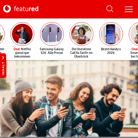
ten
Deal
: Netflix
Samsung Galaxy
Die Vodafone
Beste Handys
Deal
e
günstiger
S26: Alle Preise
CallYa-Tarife im
2026
Smar
bekommen
Überblick
bei 
INHALT