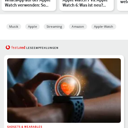
wel
Watch verwenden: So
Watch 6: Was ist neu?
Mus
geht's
Beide Uhren im Verg…
pass
Musik
Apple
Streaming
Amazon
Apple-Watch
red
featu
LESEEMPFEHLUNGEN
GADGETS & WEARABLES