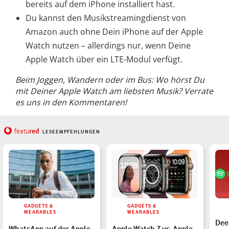
bereits auf dem iPhone installiert hast.
Du kannst den Musikstreamingdienst von
Amazon auch ohne Dein iPhone auf der Apple
Watch nutzen – allerdings nur, wenn Deine
Apple Watch über ein LTE-Modul verfügt.
Beim Joggen, Wandern oder im Bus: Wo hörst Du
mit Deiner Apple Watch am liebsten Musik? Verrate
es uns in den Kommentaren!
red
featu
LESEEMPFEHLUNGEN
GADGETS &
GADGETS &
WEARABLES
WEARABLES
Dee
WhatsApp auf der Apple
Apple Watch 7 vs. Apple