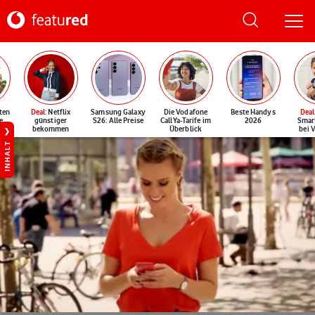
ten
Deal
: Netflix
Samsung Galaxy
Die Vodafone
Beste Handys
Deal
e
günstiger
S26: Alle Preise
CallYa-Tarife im
2026
Smar
bekommen
Überblick
bei 
INHALT