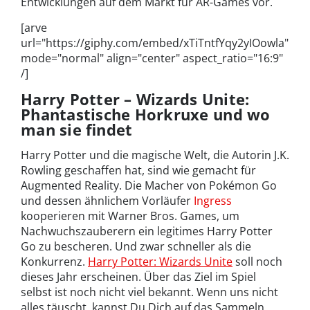
Entwicklungen auf dem Markt für AR-Games vor.
[arve
url="https://giphy.com/embed/xTiTntfYqy2yIOowla"
mode="normal" align="center" aspect_ratio="16:9"
/]
Harry Potter – Wizards Unite:
Phantastische Horkruxe und wo
man sie findet
Harry Potter und die magische Welt, die Autorin J.K.
Rowling geschaffen hat, sind wie gemacht für
Augmented Reality. Die Macher von Pokémon Go
und dessen ähnlichem Vorläufer
Ingress
kooperieren mit Warner Bros. Games, um
Nachwuchszauberern ein legitimes Harry Potter
Go zu bescheren. Und zwar schneller als die
Konkurrenz.
Harry Potter: Wizards Unite
soll noch
dieses Jahr erscheinen. Über das Ziel im Spiel
selbst ist noch nicht viel bekannt. Wenn uns nicht
alles täuscht, kannst Du Dich auf das Sammeln