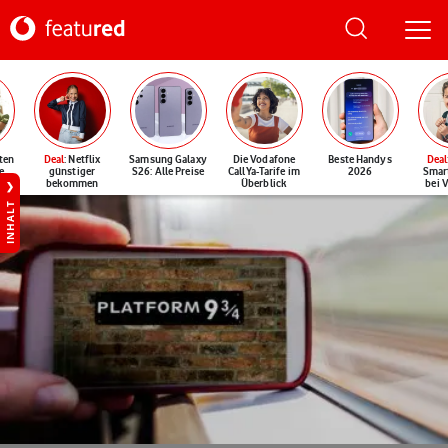
ten
Deal
: Netflix
Samsung Galaxy
Die Vodafone
Beste Handys
Deal
e
günstiger
S26: Alle Preise
CallYa-Tarife im
2026
Smar
bekommen
Überblick
bei 
INHALT