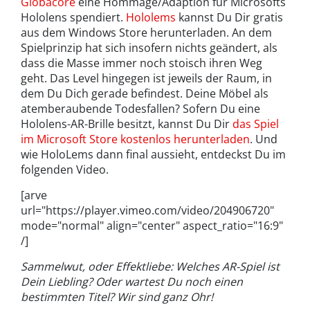
Globacore
eine Hommage/Adaption für Microsofts
Hololens spendiert.
Hololems
kannst Du Dir gratis
aus dem Windows Store herunterladen. An dem
Spielprinzip hat sich insofern nichts geändert, als
dass die Masse immer noch stoisch ihren Weg
geht. Das Level hingegen ist jeweils der Raum, in
dem Du Dich gerade befindest. Deine Möbel als
atemberaubende Todesfallen? Sofern Du eine
Hololens-AR-Brille besitzt, kannst Du Dir
das Spiel
im Microsoft Store kostenlos herunterladen
. Und
wie HoloLems dann final aussieht, entdeckst Du im
folgenden Video.
[arve
url="https://player.vimeo.com/video/204906720"
mode="normal" align="center" aspect_ratio="16:9"
/]
Sammelwut, oder Effektliebe: Welches AR-Spiel ist
Dein Liebling? Oder wartest Du noch einen
bestimmten Titel? Wir sind ganz Ohr!