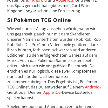
kostenlos
für Android
und
Apple iOS
. Und wenn Dir
das Spaß gemacht hat, gibt es mit „Card Wars
Kingdom“ sogar schon eine Fortsetzung.
5) Pokémon TCG Online
Wie wohl unser Alltag aussehen würde, wenn wir
uns gegenseitig auch nur mit dem Skandieren
unserer Namen unterhalten würden? Rob Rob, Rob
Rob Rob. Die Pokémon-Videospiele gehören, dank
ihren bunten, farblosen, schwarzen und anderen
Editionen, zu den erfolgreichsten Games auf dem
Markt. Auch das Pokémon-Sammelkartenspiel
erfreut sich nach wie vor größter Beliebtheit. Da
erschien es nur logisch, diese zwei Kompetenzen
nun auch für die Taschenmonster
zusammenzubringen. Das Ergebnis ist „Pokémon
TCG Online“, das Du entweder auf Deinem
Android
-
Gerät oder Deinem
Apple iOS
-Device kostenlos
spielen kannst.
Spieleumgebung und Animation versuchen eine