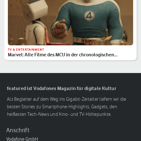
TV & ENTERTAINMENT
Marvel: Alle Filme des MCU in der chronologischen
Reihenfolge
featured ist Vodafones Magazin für digitale Kultur
Als Begleiter auf dem Weg ins Gigabit-Zeitalter liefern wir die
besten Stories zu Smartphone-Highlights, Gadgets, den
heißesten Tech-News und Kino- und TV-Höhepunkte.
Anschrift
Vodafone GmbH