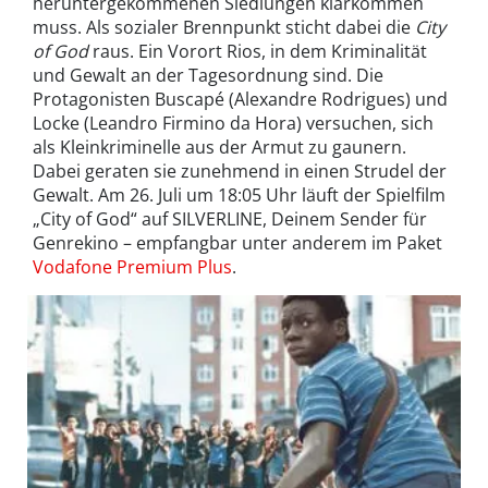
heruntergekommenen Siedlungen klarkommen
muss. Als sozialer Brennpunkt sticht dabei die
City
of God
raus. Ein Vorort Rios, in dem Kriminalität
und Gewalt an der Tagesordnung sind. Die
Protagonisten Buscapé (Alexandre Rodrigues) und
Locke (Leandro Firmino da Hora) versuchen, sich
als Kleinkriminelle aus der Armut zu gaunern.
Dabei geraten sie zunehmend in einen Strudel der
Gewalt. Am 26. Juli um 18:05 Uhr läuft der Spielfilm
„City of God“ auf SILVERLINE, Deinem Sender für
Genrekino – empfangbar unter anderem im Paket
Vodafone Premium Plus
.