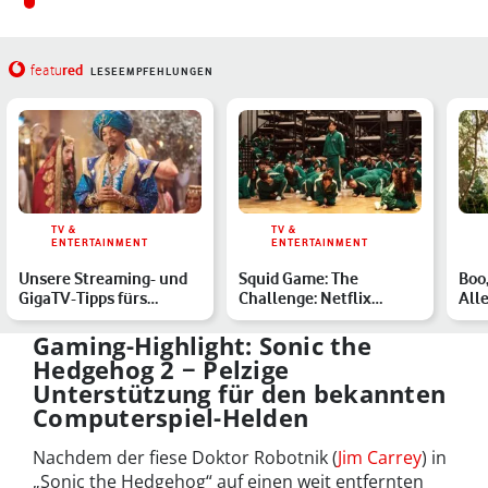
red
featu
LESEEMPFEHLUNGEN
TV &
TV &
ENTERTAINMENT
ENTERTAINMENT
Unsere Streaming- und
Squid Game: The
Boo,
GigaTV-Tipps fürs
Challenge: Netflix
Alle
Wochenende
kündigt Squid-Game-
Com
Reality-Sho…
t…
Gaming-Highlight: Sonic the
Hedgehog 2 − Pelzige
Unterstützung für den bekannten
Computerspiel-Helden
Nachdem der fiese Doktor Robotnik (
Jim Carrey
) in
„Sonic the Hedgehog“ auf einen weit entfernten