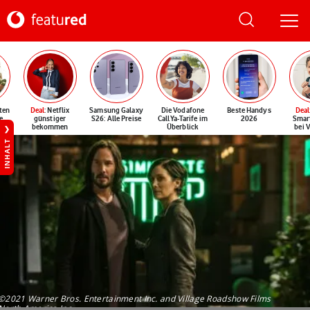
ten
Deal
: Netflix
Samsung Galaxy
Die Vodafone
Beste Handys
Deal
e
günstiger
S26: Alle Preise
CallYa-Tarife im
2026
Smar
bekommen
Überblick
bei 
INHALT
©2021 Warner Bros. Entertainment Inc. and Village Roadshow Films
North America Inc.