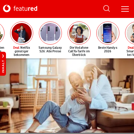
ten
Deal
: Netflix
Samsung Galaxy
Die Vodafone
Beste Handys
Deal
e
günstiger
S26: Alle Preise
CallYa-Tarife im
2026
Smar
bekommen
Überblick
bei 
INHALT