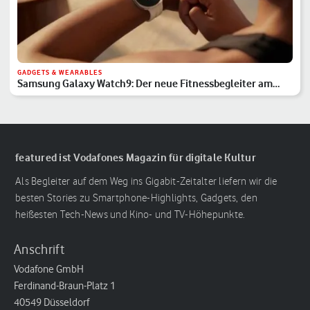
GADGETS & WEARABLES
Samsung Galaxy Watch9: Der neue Fitnessbegleiter am
Handgelenk
featured ist Vodafones Magazin für digitale Kultur
Als Begleiter auf dem Weg ins Gigabit-Zeitalter liefern wir die
besten Stories zu Smartphone-Highlights, Gadgets, den
heißesten Tech-News und Kino- und TV-Höhepunkte.
Anschrift
Vodafone GmbH
Ferdinand-Braun-Platz 1
40549 Düsseldorf