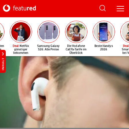
ten
Deal
: Netflix
Samsung Galaxy
Die Vodafone
Beste Handys
Deal
e
günstiger
S26: Alle Preise
CallYa-Tarife im
2026
Smar
bekommen
Überblick
bei 
INHALT