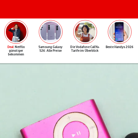
Deal
: Netflix
Samsung Galaxy
Die Vodafone CallYa-
Beste Handys 2026
günstiger
S26: Alle Preise
Tarife im Überblick
bekommen