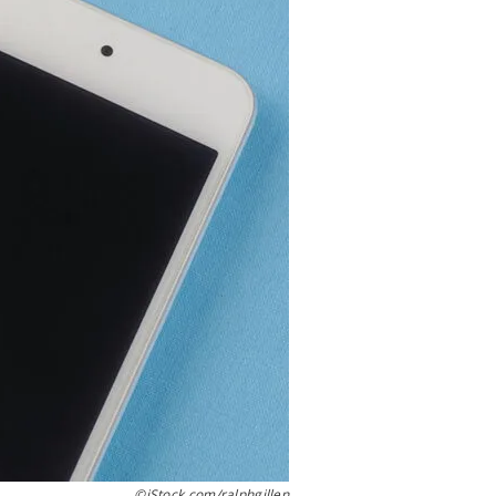
©iStock.com/ralphgillen