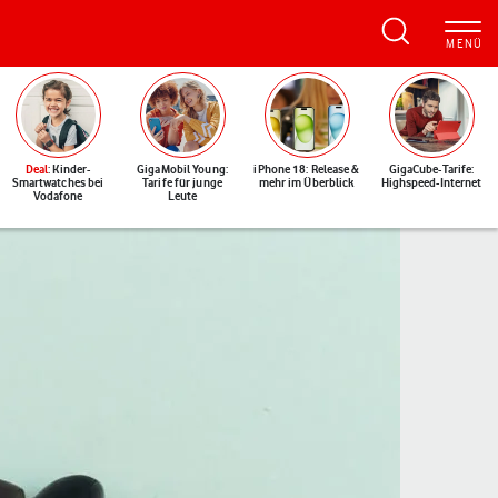
Deal
: Kinder-
GigaMobil Young:
iPhone 18: Release &
GigaCube-Tarife:
Smartwatches bei
Tarife für junge
mehr im Überblick
Highspeed-Internet
Vodafone
Leute