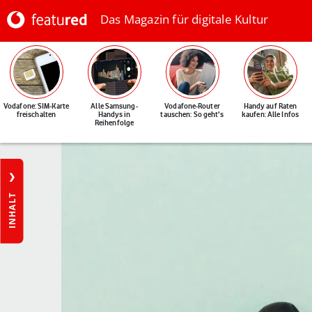
Das Magazin für digitale Kultur
Vodafone: SIM-Karte
Alle Samsung-
Vodafone-Router
Handy auf Raten
freischalten
Handys in
tauschen: So geht's
kaufen: Alle Infos
Reihenfolge
INHALT