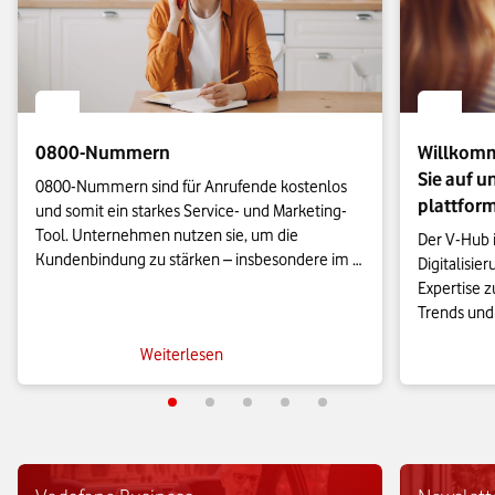
0800-Nummern
Willkomm
Sie auf u
0800-Nummern sind für Anrufende kostenlos 
plattfor
und somit ein starkes Service- und Marketing-
Tool. Unternehmen nutzen sie, um die 
Der V-Hub i
Kundenbindung zu stärken – insbesondere im 
Digitalisie
Support. Alles zur Beantragung und 
Expertise z
Abrechnung von 0800-Nummern erfahren Sie 
Trends und
hier.
Business. V
Weiterlesen
technologi
Practice-Bei
Business-Al
Weiterentw
wirklich hi
über den V-