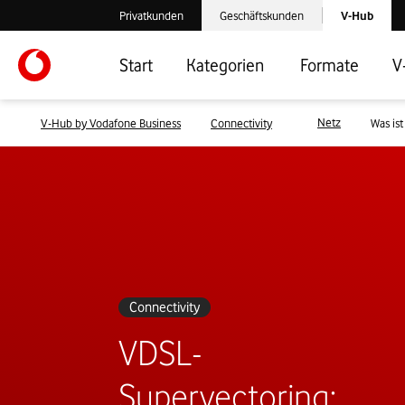
Laden der V-
Privatkunden
Geschäftskunden
V-Hub
Verlassen der V-Hub Webseite: Zum Privatkundenbereich
Verlassen der V-Hub Webseite: Zum 
Start
Kategorien
Formate
V
Netz
V-Hub by Vodafone Business
Connectivity
Was is
Connectivity
VDSL-
Supervectoring: