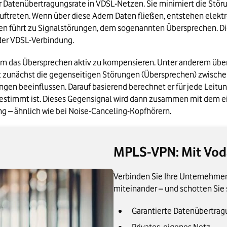
r Datenübertragungsrate in VDSL-Netzen. Sie minimiert die Stör
uftreten. Wenn über diese Adern Daten fließen, entstehen elekt
sen führt zu Signalstörungen, dem sogenannten Übersprechen. D
der VDSL-Verbindung.
 um das Übersprechen aktiv zu kompensieren. Unter anderem über
rt zunächst die gegenseitigen Störungen (Übersprechen) zwische
ngen beeinflussen. Darauf basierend berechnet er für jede Leitun
gestimmt ist. Dieses Gegensignal wird dann zusammen mit dem e
ng – ähnlich wie bei Noise-Canceling-Kopfhörern. 
MPLS-VPN: Mit Vo
Verbinden Sie Ihre Unternehmens
miteinander – und schotten Sie 
Garantierte Datenübertra