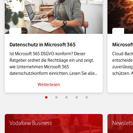
Datenschutz in Microsoft 365
Microsof
Ist Microsoft 365 DSGVO-konform? Dieser 
Cloud-Back-
Ratgeber ordnet die Rechtslage ein und zeigt, 
entscheiden
wie Unternehmen Microsoft 365 
zuverlässig
datenschutzkonform einrichten. Lesen Sie alles 
schützen. A
Wichtige über die EU-Datengrenze, den 
Back-up-Lös
Weiterlesen
Auftragsverarbeitungsvertrag und zu konkreten 
Unternehme
Einstellungen für Diagnosedaten und 
abzusicher
Verschlüsselung.
Vodafone Business
Newslett