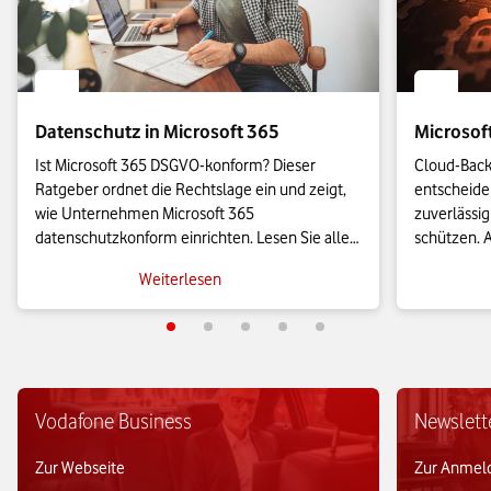
Datenschutz in Microsoft 365
Microsof
Ist Microsoft 365 DSGVO-konform? Dieser 
Cloud-Back-
Ratgeber ordnet die Rechtslage ein und zeigt, 
entscheiden
wie Unternehmen Microsoft 365 
zuverlässig
datenschutzkonform einrichten. Lesen Sie alles 
schützen. A
Wichtige über die EU-Datengrenze, den 
Back-up-Lös
Weiterlesen
Auftragsverarbeitungsvertrag und zu konkreten 
Unternehme
Einstellungen für Diagnosedaten und 
abzusicher
Verschlüsselung.
Vodafone Business
Newslett
Zur Webseite
Zur Anmel