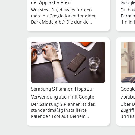
der App aktivieren
Google
Wusstest Du, dass es für den
Du has
mobilen Google Kalender einen
Termin
Dark Mode gibt? Die dunkle
ihn in
Design-Option ist bislang jedoch
übertr
nur für Android-Anwender
verfügbar.
Samsung S Planner: Tipps zur
Google
Verwendung auch mit Google
vorüb
Der Samsung S Planner ist das
Über D
Kalender
standardmäßig installierte
Zugrif
Kalender-Tool auf Deinem
und ka
Samsung-Smartphone.
Kalend
– und 