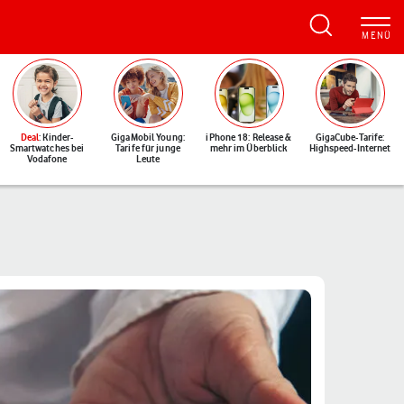
Deal
: Kinder-
GigaMobil Young:
iPhone 18: Release &
GigaCube-Tarife:
Smartwatches bei
Tarife für junge
mehr im Überblick
Highspeed-Internet
Vodafone
Leute