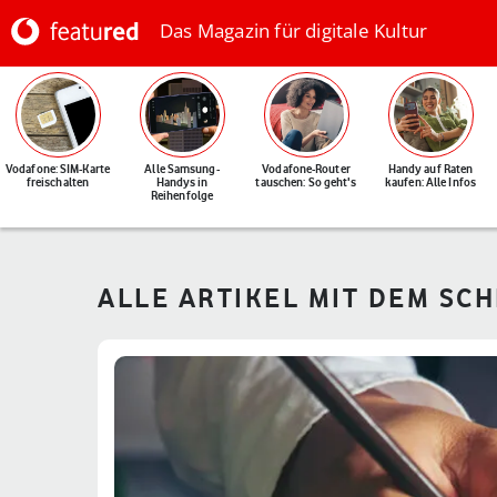
Das Magazin für digitale Kultur
Vodafone: SIM-Karte
Alle Samsung-
Vodafone-Router
Handy auf Raten
freischalten
Handys in
tauschen: So geht's
kaufen: Alle Infos
Reihenfolge
ALLE ARTIKEL MIT DEM SC