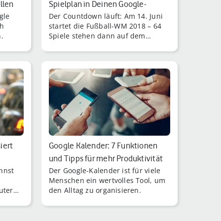
llen
Spielplan in Deinen Google-
gle
Der Countdown läuft: Am 14. Juni
Kalender
ch
startet die Fußball-WM 2018 – 64
.
Spiele stehen dann auf dem
Programm.
iert
Google Kalender: 7 Funktionen
und Tipps für mehr Produktivität
nnst
Der Google-Kalender ist für viele
Menschen ein wertvolles Tool, um
uter
den Alltag zu organisieren.