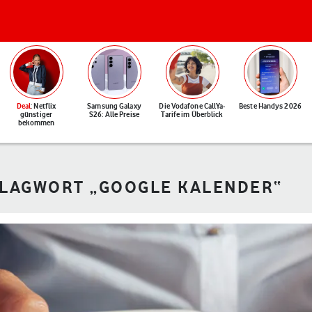
Deal
: Netflix
Samsung Galaxy
Die Vodafone CallYa-
Beste Handys 2026
günstiger
S26: Alle Preise
Tarife im Überblick
bekommen
HLAGWORT „GOOGLE KALENDER“