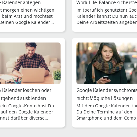
 Kalender anlegen
Work-Life-Balance sicherste
t morgen einen wichtigen
Im (beruflich genutzten) Goo
 beim Arzt und möchtest
Kalender kannst Du nun au
 Deinen Google Kalender
Deine Arbeitszeiten angeben
agen?
 Kalender löschen oder
Google Kalender synchronis
ergehend ausblenden
nicht: Mögliche Lösungen
ein Google-Konto hast Du
Mit dem Google Kalender ka
f auf den Google Kalender
Du Deine Termine auf dem
nnst darüber diverse
Smartphone und dem Comp
er erstellen und verwenden
verwalten.
somit sowoh [...]