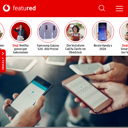
ten
Deal
: Netflix
Samsung Galaxy
Die Vodafone
Beste Handys
Deal
e
günstiger
S26: Alle Preise
CallYa-Tarife im
2026
Smar
bekommen
Überblick
bei 
INHALT