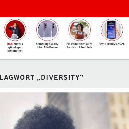
Deal
: Netflix
Samsung Galaxy
Die Vodafone CallYa-
Beste Handys 2026
günstiger
S26: Alle Preise
Tarife im Überblick
bekommen
HLAGWORT „DIVERSITY“