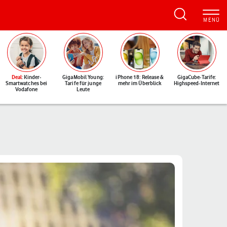
Deal
: Kinder-
GigaMobil Young:
iPhone 18: Release &
GigaCube-Tarife:
Smartwatches bei
Tarife für junge
mehr im Überblick
Highspeed-Internet
Vodafone
Leute