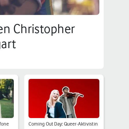
den Christopher
gart
afone
Coming Out Day: Queer-Aktivistin