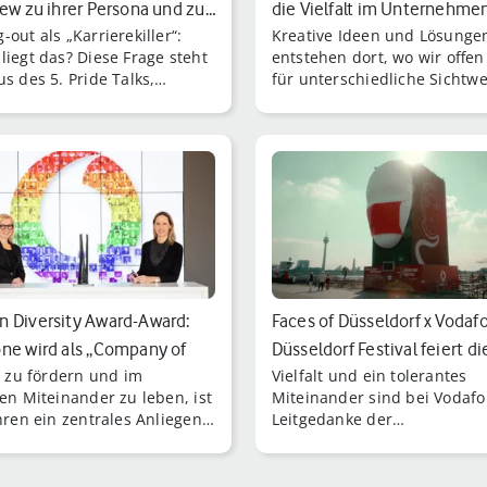
iew zu ihrer Persona und zu…
die Vielfalt im Unternehmen
out als „Karrierekiller“:
Kreative Ideen und Lösunge
liegt das? Diese Frage steht
entstehen dort, wo wir offen
s des 5. Pride Talks,
für unterschiedliche Sichtwe
ert von Jascha Habeck und
Erfahrungen und Persönlichk
lt-Diva Lilo Wanders.
 Diversity Award-Award:
Faces of Düsseldorf x Vodaf
ne wird als „Company of
Düsseldorf Festival feiert di
lt zu fördern und im
Vielfalt und ein tolerantes
hen Miteinander zu leben, ist
Miteinander sind bei Vodaf
ahren ein zentrales Anliegen
Leitgedanke der
dafone.
Unternehmenskultur.