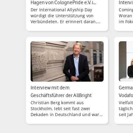
Hagen von ColognePride e.V. i…
Interv
Der International Allyship Day
Coming-
würdigt die Unterstützung von
Woran 
Verbündeten. Er erinnert daran,
im Foku
wie wichtig es ist, füreinander
moderi
einzustehen und Brücken zu
der Ku
bauen.
Interview mit dem
German
Geschäftsführer der AllBright
Vodafo
Christian Berg kommt aus
Vielfa
Stiftung Christia…
the Y…
Stockholm, lebt seit fast zwei
täglic
Dekaden in Deutschland und war
seit J
10 Jahre als Diplomat in der
von Vo
schwedischen Botschaft in Berlin
tätig.