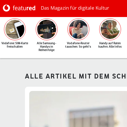
Das Magazin für digitale Kultur
Vodafone: SIM-Karte
Alle Samsung-
Vodafone-Router
Handy auf Raten
freischalten
Handys in
tauschen: So geht's
kaufen: Alle Infos
Reihenfolge
ALLE ARTIKEL MIT DEM SC