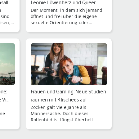
sall…
Leonie Löwenherz und Queer-
n
Der Moment, in dem sich jemand
Musik…
 sind
öffnet und frei über die eigene
isen,
sexuelle Orientierung oder
eiten.
Geschlechtsidentität spricht, kann
sehr herausfordernd sein.
one:
Frauen und Gaming: Neue Studien
e Vi…
räumen mit Klischees auf
Zocken galt viele Jahre als
one
Männersache. Doch dieses
Rollenbild ist längst überholt.