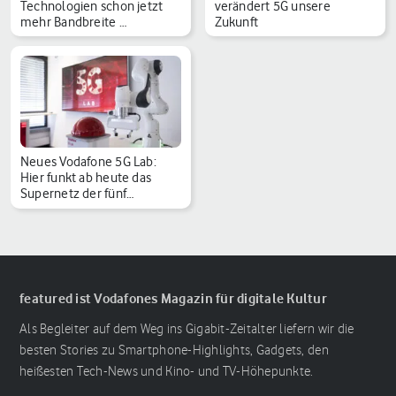
Technologien schon jetzt
verändert 5G unsere
mehr Bandbreite …
Zukunft
Neues Vodafone 5G Lab:
Hier funkt ab heute das
Supernetz der fünf…
featured ist Vodafones Magazin für digitale Kultur
Als Begleiter auf dem Weg ins Gigabit-Zeitalter liefern wir die
besten Stories zu Smartphone-Highlights, Gadgets, den
heißesten Tech-News und Kino- und TV-Höhepunkte.