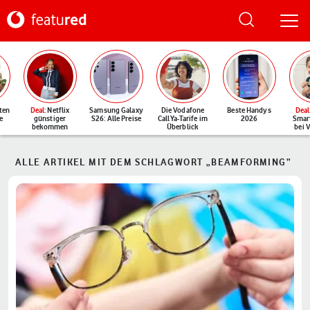
ten
Deal
: Netflix
Samsung Galaxy
Die Vodafone
Beste Handys
Deal
e
günstiger
S26: Alle Preise
CallYa-Tarife im
2026
Smar
bekommen
Überblick
bei 
ALLE ARTIKEL MIT DEM SCHLAGWORT „BEAMFORMING“