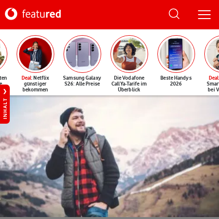
ten
Deal
: Netflix
Samsung Galaxy
Die Vodafone
Beste Handys
Deal
e
günstiger
S26: Alle Preise
CallYa-Tarife im
2026
Smar
bekommen
Überblick
bei 
INHALT