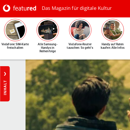
Das Magazin für digitale Kultur
Vodafone: SIM-Karte
Alle Samsung-
Vodafone-Router
Handy auf Raten
freischalten
Handys in
tauschen: So geht's
kaufen: Alle Infos
Reihenfolge
INHALT