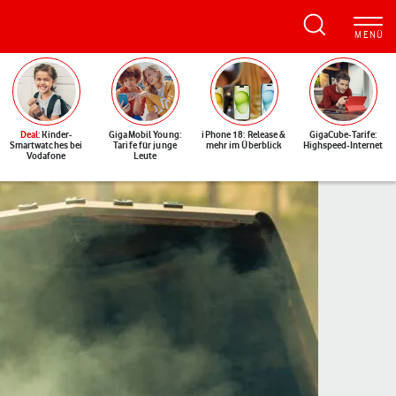
Deal
: Kinder-
GigaMobil Young:
iPhone 18: Release &
GigaCube-Tarife:
Smartwatches bei
Tarife für junge
mehr im Überblick
Highspeed-Internet
Vodafone
Leute