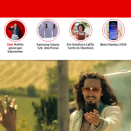
Deal
: Netflix
Samsung Galaxy
Die Vodafone CallYa-
Beste Handys 2026
günstiger
S26: Alle Preise
Tarife im Überblick
bekommen