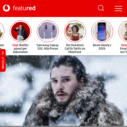
ten
Deal
: Netflix
Samsung Galaxy
Die Vodafone
Beste Handys
Deal
e
günstiger
S26: Alle Preise
CallYa-Tarife im
2026
Smar
bekommen
Überblick
bei 
INHALT
©HBO