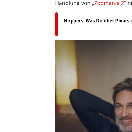
Handlung von „
Zoomania 2
“ n
Hoppers: Was Du über Pixars