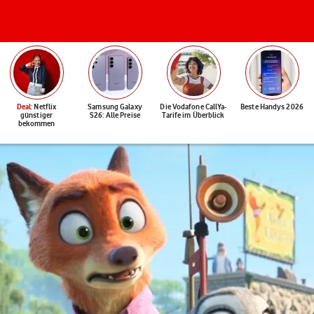
Deal
: Netflix
Samsung Galaxy
Die Vodafone CallYa-
Beste Handys 2026
günstiger
S26: Alle Preise
Tarife im Überblick
bekommen