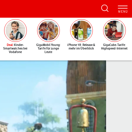
Deal
: Kinder-
GigaMobil Young:
iPhone 18: Release &
GigaCube-Tarife:
Smartwatches bei
Tarife für junge
mehr im Überblick
Highspeed-Internet
Vodafone
Leute