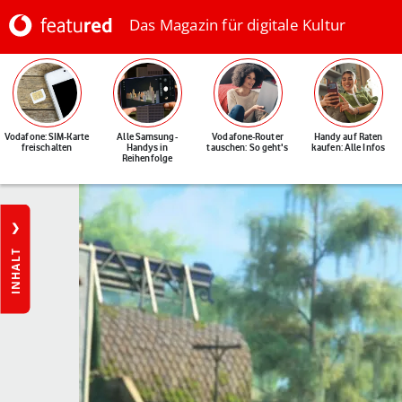
Das Magazin für digitale Kultur
Vodafone: SIM-Karte
Alle Samsung-
Vodafone-Router
Handy auf Raten
freischalten
Handys in
tauschen: So geht's
kaufen: Alle Infos
Reihenfolge
INHALT