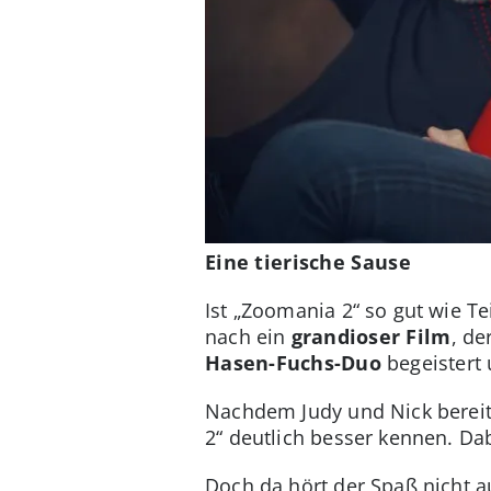
Eine tierische Sause
Ist „Zoomania 2“ so gut wie Te
nach ein
grandioser Film
, de
Hasen-Fuchs-Duo
begeistert
Nachdem Judy und Nick bereits
2“ deutlich besser kennen. Dab
Doch da hört der Spaß nicht au