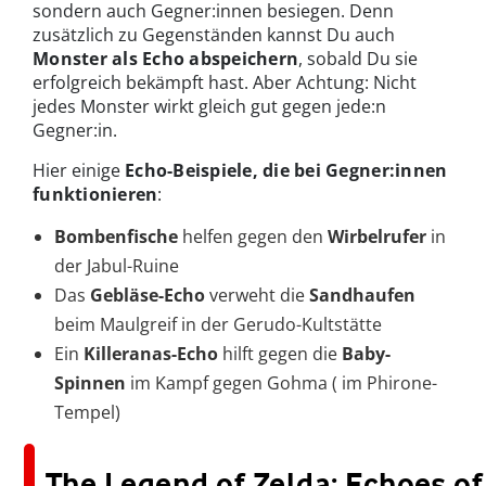
sondern auch Gegner:innen besiegen. Denn
zusätzlich zu Gegenständen kannst Du auch
Monster als Echo abspeichern
, sobald Du sie
erfolgreich bekämpft hast. Aber Achtung: Nicht
jedes Monster wirkt gleich gut gegen jede:n
Gegner:in.
Hier einige
Echo-Beispiele, die bei Gegner:innen
funktionieren
:
Bombenfische
helfen gegen den
Wirbelrufer
in
der Jabul-Ruine
Das
Gebläse-Echo
verweht die
Sandhaufen
beim Maulgreif in der Gerudo-Kultstätte
Ein
Killeranas-Echo
hilft gegen die
Baby-
Spinnen
im Kampf gegen Gohma ( im Phirone-
Tempel)
The Legend of Zelda: Echoes of