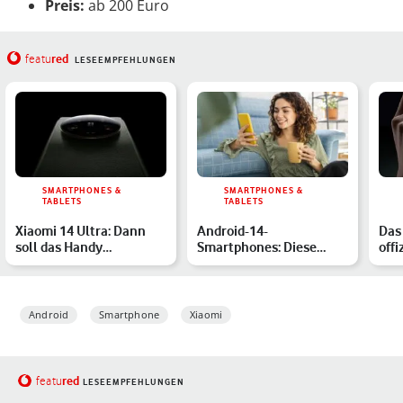
Preis:
ab 200 Euro
red
featu
LESEEMPFEHLUNGEN
SMARTPHONES &
SMARTPHONES &
TABLETS
TABLETS
Xiaomi 14 Ultra: Dann
Android-14-
Das 
soll das Handy
Smartphones: Diese
offi
erscheinen, das soll es
Handys von Samsung,
neu
könn…
Xiaomi & Co. be…
Android
Smartphone
Xiaomi
red
featu
LESEEMPFEHLUNGEN