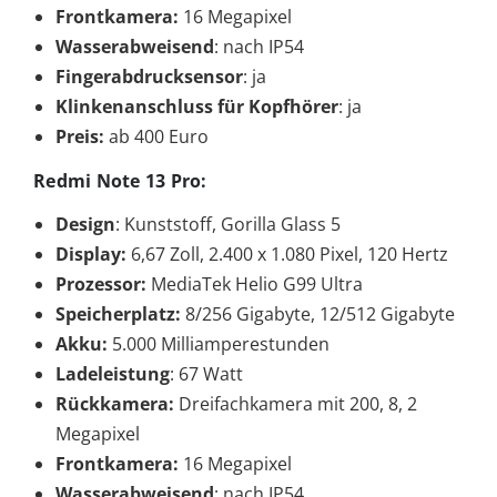
Frontkamera:
16 Megapixel
Wasserabweisend
: nach IP54
Fingerabdrucksensor
: ja
Klinkenanschluss für Kopfhörer
: ja
Preis:
ab 400 Euro
Redmi Note 13 Pro:
Design
: Kunststoff, Gorilla Glass 5
Display:
6,67 Zoll, 2.400 x 1.080 Pixel, 120 Hertz
Prozessor:
MediaTek Helio G99 Ultra
Speicherplatz:
8/256 Gigabyte, 12/512 Gigabyte
Akku:
5.000 Milliamperestunden
Ladeleistung
: 67 Watt
Rückkamera:
Dreifachkamera mit 200, 8, 2
Megapixel
Frontkamera:
16 Megapixel
Wasserabweisend
: nach IP54