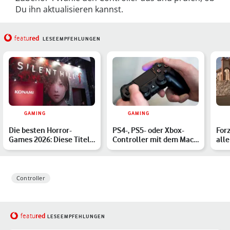
Du ihn aktualisieren kannst.
red
featu
LESEEMPFEHLUNGEN
GAMING
GAMING
Die besten Horror-
PS4-, PS5- oder Xbox-
Forz
Games 2026: Diese Titel
Controller mit dem Mac
all
musst Du kennen
verbinden: So geht's
der
Controller
red
featu
LESEEMPFEHLUNGEN