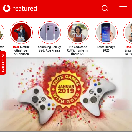
ten
Deal
: Netflix
Samsung Galaxy
Die Vodafone
Beste Handys
Deal
e
günstiger
S26: Alle Preise
CallYa-Tarife im
2026
Smar
bekommen
Überblick
bei 
INHALT