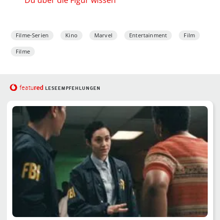
Du über die Figur wissen
Filme-Serien
Kino
Marvel
Entertainment
Film
Filme
red
featu
LESEEMPFEHLUNGEN