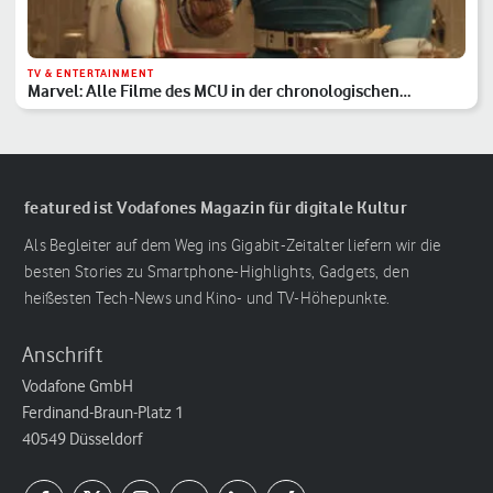
TV & ENTERTAINMENT
Marvel: Alle Filme des MCU in der chronologischen
Reihenfolge
featured ist Vodafones Magazin für digitale Kultur
Als Begleiter auf dem Weg ins Gigabit-Zeitalter liefern wir die
besten Stories zu Smartphone-Highlights, Gadgets, den
heißesten Tech-News und Kino- und TV-Höhepunkte.
Anschrift
Vodafone GmbH
Ferdinand-Braun-Platz 1
40549 Düsseldorf