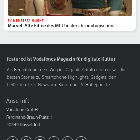
TV & ENTERTAINMENT
Marvel: Alle Filme des MCU in der chronologischen
Reihenfolge
featured ist Vodafones Magazin für digitale Kultur
Als Begleiter auf dem Weg ins Gigabit-Zeitalter liefern wir die
besten Stories zu Smartphone-Highlights, Gadgets, den
heißesten Tech-News und Kino- und TV-Höhepunkte.
Anschrift
Vodafone GmbH
Ferdinand-Braun-Platz 1
40549 Düsseldorf