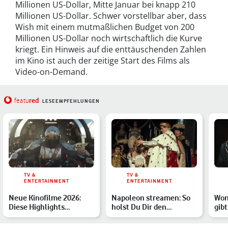
Millionen US-Dollar, Mitte Januar bei knapp 210
Millionen US-Dollar. Schwer vorstellbar aber, dass
Wish mit einem mutmaßlichen Budget von 200
Millionen US-Dollar noch wirtschaftlich die Kurve
kriegt. Ein Hinweis auf die enttäuschenden Zahlen
im Kino ist auch der zeitige Start des Films als
Video-on-Demand.
red
featu
LESEEMPFEHLUNGEN
TV &
TV &
ENTERTAINMENT
ENTERTAINMENT
Neue Kinofilme 2026:
Napoleon streamen: So
Won
Diese Highlights
holst Du Dir den
gibt
erwarten Dich
Historienfilm von 2023
Sch
ins…