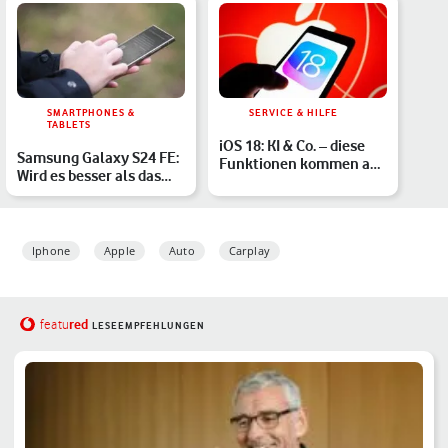
SMARTPHONES &
SERVICE & HILFE
TABLETS
iOS 18: KI & Co. – diese
Samsung Galaxy S24 FE:
Funktionen kommen auf
Wird es besser als das
Dein iPhone
Galaxy S24?
Iphone
Apple
Auto
Carplay
red
featu
LESEEMPFEHLUNGEN