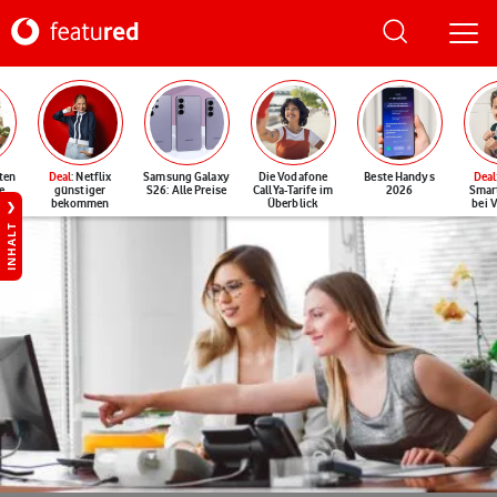
ten
Deal
: Netflix
Samsung Galaxy
Die Vodafone
Beste Handys
Deal
e
günstiger
S26: Alle Preise
CallYa-Tarife im
2026
Smar
bekommen
Überblick
bei 
INHALT