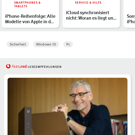
SMARTPHONES &
SERVICE & HILFE
TABLETS
iCloud synchronisiert
iPhone-Reihenfolge: Alle
Sony
nicht: Woran es liegt und
Modelle von Apple in der
iPh
was Du tun kannst
Übersicht
Top
Ver
Sicherheit
Windows-10
Pc
red
featu
LESEEMPFEHLUNGEN