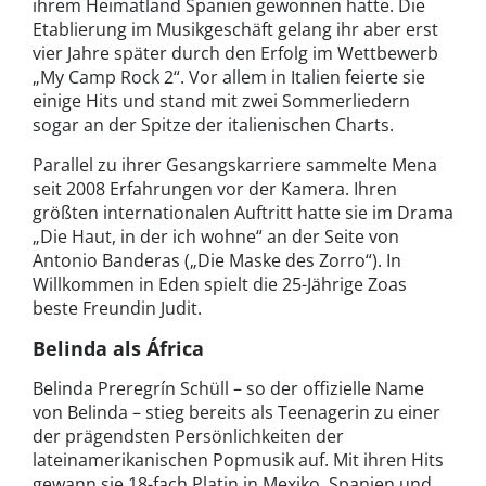
ihrem Heimatland Spanien gewonnen hatte. Die
Etablierung im Musikgeschäft gelang ihr aber erst
vier Jahre später durch den Erfolg im Wettbewerb
„My Camp Rock 2“. Vor allem in Italien feierte sie
einige Hits und stand mit zwei Sommerliedern
sogar an der Spitze der italienischen Charts.
Parallel zu ihrer Gesangskarriere sammelte Mena
seit 2008 Erfahrungen vor der Kamera. Ihren
größten internationalen Auftritt hatte sie im Drama
„Die Haut, in der ich wohne“ an der Seite von
Antonio Banderas („Die Maske des Zorro“). In
Willkommen in Eden spielt die 25-Jährige Zoas
beste Freundin Judit.
Belinda als África
Belinda Preregrín Schüll – so der offizielle Name
von Belinda – stieg bereits als Teenagerin zu einer
der prägendsten Persönlichkeiten der
lateinamerikanischen Popmusik auf. Mit ihren Hits
gewann sie 18-fach Platin in Mexiko, Spanien und