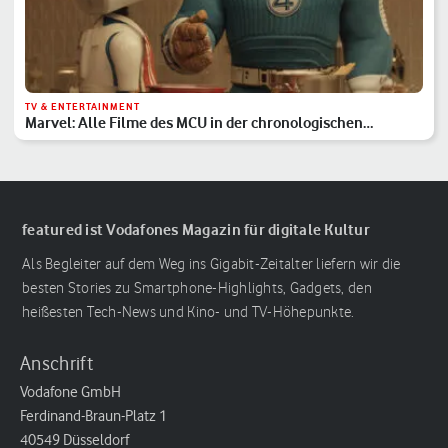
TV & ENTERTAINMENT
Marvel: Alle Filme des MCU in der chronologischen
Reihenfolge
featured ist Vodafones Magazin für digitale Kultur
Als Begleiter auf dem Weg ins Gigabit-Zeitalter liefern wir die
besten Stories zu Smartphone-Highlights, Gadgets, den
heißesten Tech-News und Kino- und TV-Höhepunkte.
Anschrift
Vodafone GmbH
Ferdinand-Braun-Platz 1
40549 Düsseldorf