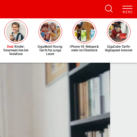
Deal
: Kinder-
GigaMobil Young:
iPhone 18: Release &
GigaCube-Tarife:
Smartwatches bei
Tarife für junge
mehr im Überblick
Highspeed-Internet
Vodafone
Leute