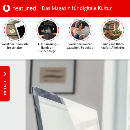
Das Magazin für digitale Kultur
Vodafone: SIM-Karte
Alle Samsung-
Vodafone-Router
Handy auf Raten
freischalten
Handys in
tauschen: So geht's
kaufen: Alle Infos
Reihenfolge
INHALT