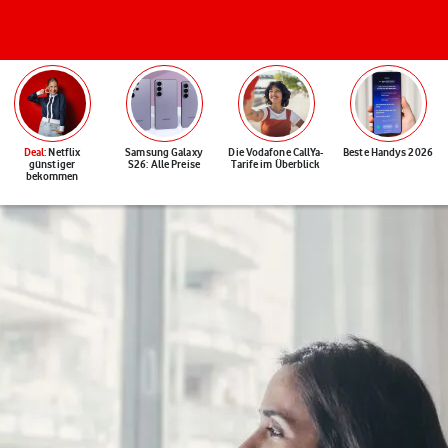
Deal
: Netflix
Samsung Galaxy
Die Vodafone CallYa-
Beste Handys 2026
günstiger
S26: Alle Preise
Tarife im Überblick
bekommen