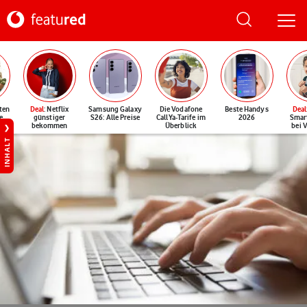
ten
Deal
: Netflix
Samsung Galaxy
Die Vodafone
Beste Handys
Deal
e
günstiger
S26: Alle Preise
CallYa-Tarife im
2026
Smar
bekommen
Überblick
bei 
INHALT