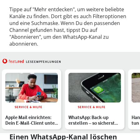
Tippe auf "Mehr entdecken", um weitere beliebte
Kanäle zu finden. Dort gibt es auch Filteroptionen
und eine Suchmaske. Wenn Du den passenden
Channel gefunden hast, tippst Du auf
"Abonnieren", um den WhatsApp-Kanal zu
abonnieren.
red
featu
LESEEMPFEHLUNGEN
SERVICE & HILFE
SERVICE & HILFE
Apple Mail einrichten:
WhatsApp: Back-up
Han
Dein E-Mail-Client unter
erstellen – so sicherst
tun
iOS
Du Deine Daten
abg
Einen WhatsApp-Kanal löschen